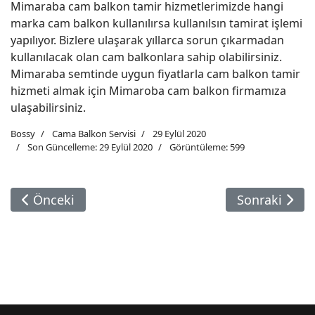
Mimaraba cam balkon tamir hizmetlerimizde hangi
marka cam balkon kullanılırsa kullanılsın tamirat işlemi
yapılıyor. Bizlere ulaşarak yıllarca sorun çıkarmadan
kullanılacak olan cam balkonlara sahip olabilirsiniz.
Mimaraba semtinde uygun fiyatlarla cam balkon tamir
hizmeti almak için Mimaroba cam balkon firmamıza
ulaşabilirsiniz.
Bossy
Cama Balkon Servisi
29 Eylül 2020
Son Güncelleme: 29 Eylül 2020
Görüntüleme: 599
Önceki Makale: Kumburgaz Cam Balkon
Sonraki Maka
Önceki
Sonraki